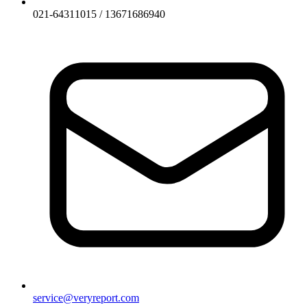
021-64311015 / 13671686940
service@veryreport.com